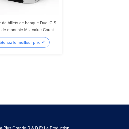
r de billets de banque Dual CIS
r de monnaie Mix Value Counter
ting Machine de l' argent
btenez le meilleur prix
a Plus Grande R & D Et La Production