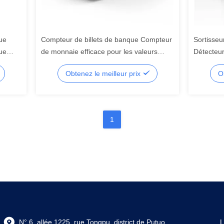
que
Compteur de billets de banque Compteur
Sortisseu
que
de monnaie efficace pour les valeurs
Détecteu
lets
mixtes
Cash Coun
Obtenez le meilleur prix
O
1
N° 6, allée 1225, rue Tongpu, district de Putuo,
L