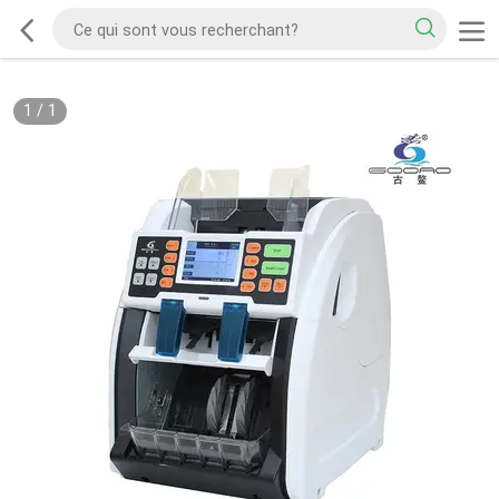
1
/
1