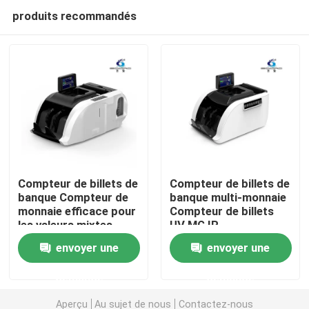
produits recommandés
Compteur de billets de
Compteur de billets de
banque Compteur de
banque multi-monnaie
monnaie efficace pour
Compteur de billets
Aperçu
les valeurs mixtes
UV MG IR
envoyer une
envoyer une
Produits
demande
demande
A propos de nous
Aperçu
Au sujet de nous
Contactez-nous